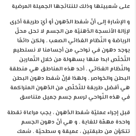
على شعبيتها وذلك للنتائجها الجميلة المرضية
و الإشارة إلى أنّ شفط الدّهون أو أيّ طريقة أخرى
لإزالة الأنسجة الدّهنيّة من الجسم لا تحل محلّ
الرياضة و النّظام الغذائي الصعب . ولكن دائمًا
يوجد دهون في نواحي من أجسامنا لا نستطيع
التّخلّص ابدا منها بسهولة من خلال التّمارين
والنّظام الغذائي . أحد هذه المناطق هي منطقة
البطن والخواصر . ولهذا فإنّ شفط دهون البطن
هي أفضل طريقة للتّخلّص من الدّهون المتراكمة
في هذه النّواحي لرسم جسم جميل متناسق
قبل إجراء عمليّة شفط الدّهون ، يجب مراعاة نقطة
واحدة مهمّة للغاية . و هي أنّ دهون الجسم
تتكوّن من طبقتين ، عميقة و سطحيّة . سُمك