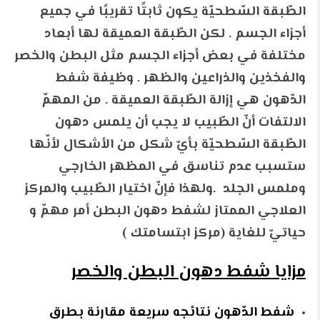
الطّبقة السّطحيّة يكون ثابتًا تقريبًا في جميع
أجزاء الجسم . لكن الطّبقة العميقة لها أبعاد
مختلفة في بعض أجزاء الجسم مثل البطن والخصر
والفخذين والذراعين والظهر . وظيفة شفط
الدّهون هي إزالة الطّبقة العميقة . من المهمّ
الالتفات أنّ الطّبيب لا يجب أن يلمس دهون
الطّبقة السّطحيّة بأيّ شكل من الأشكال لأنّها
ستسبب عدم تناسق في المظهر الخارجي
وملمس الجلد .ولهذا فإنّ اختيار الطّبيب والمركز
العلاجي الممتاز لشفط دهون البطن أمر مهمّ و
حياتيّ للغاية (مركز ابتسامتك )
مزايا شفط دهون البطن والخصر
شفط الدّهون نتائجه سريعة مقارنة بطرق