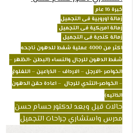
خبرة 16 عام
زمالة اوروبية فى التجميل
زمالة امريكية فى التجميل
زمالة كندية فى التجميل
اكثر من 4000 عملية شفط للدهون ناجحه
شفط الدهون للرجال والنساء (البطن -الظهر –
الخواصر -الارجل – الارداف – الذراعين – اللغلوغ
– الخواصر-التثدي للرجال – اعادة حقن الدهون
الذاتيه)
حالات قبل وبعد لدكتور حسام حسن
مدرس واستشاري جراحات التجميل