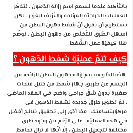
بالتّأكيد عندما نسمع اسم إزالة الدّهون ، نتذكّر
العمليات الجراحيّة المؤلمة والنّزيف الغزير . لكن
نستطيع أن نقول أنّ شفط دهون البطن من
أسهل الطّرق للتّخلّص من دهون البطن . نوضّح
هنا كيفيّة عمل الشّفط
كيف تتمّ عمليّة شفط الدّهون ؟
هذه الطّريقة يتم إزالة دهون البطن الزائدة من
الجسم عن طريق جهاز شفط من خلال فتحات
صغيرة بدون شقّ جراحي واضح. في العقد الماضي
، تمّ تطوير طرق جديدة لشفط الدّهون في
مركزابتسامتك ، ممّا أدّى إلى تحقيق نتائج أفضل
في هذه العمليّة . على الرّغم من وجود طرق
مختلفة لتجميل البطن ، إلّا أنّها لا تزال تحافظ